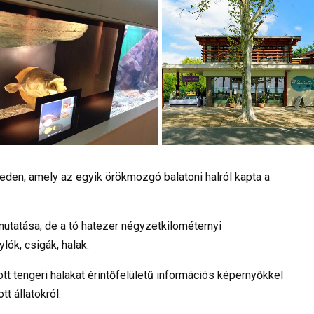
reden, amely az egyik örökmozgó balatoni halról kapta a
mutatása, de a tó hatezer négyzetkilométernyi
ylók, csigák, halak.
ott tengeri halakat érintőfelületű információs képernyőkkel
tt állatokról.