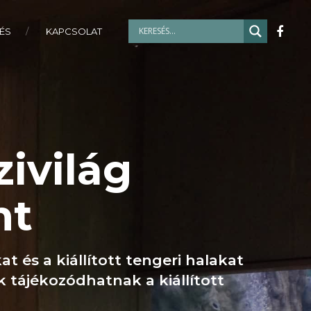
ÉS
KAPCSOLAT
ivilág
nt
 és a kiállított tengeri halakat
k tájékozódhatnak a kiállított