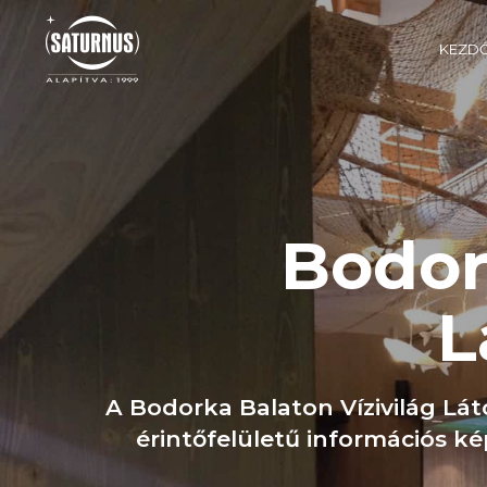
KEZD
Bodor
L
A Bodorka Balaton Vízivilág Lát
érintőfelületű információs ké