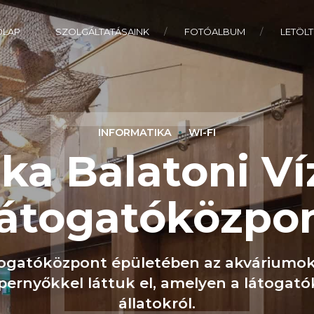
ŐLAP
SZOLGÁLTATÁSAINK
FOTÓALBUM
LETÖLT
INFORMATIKA
WI-FI
ka Balatoni Víz
átogatóközpo
ogatóközpont épületében az akváriumokat
pernyőkkel láttuk el, amelyen a látogató
állatokról.