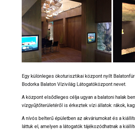
Egy különleges ökoturisztikai központ nyílt Balatonfü
Bodorka Balaton Vízivilág Látogatóközpont nevet.
A központ elsődleges célja ugyan a balatoni halak be
vízgyűjtőterületéről is érkeztek vízi állatok: rákok, kag
A nívós belterű épületben az akváriumokat és a kiállít
láttuk el, amelyen a látogatók tájékozódhatnak a kiállíto