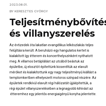
2023.08.01.
BY KERESZTES GYÖRGY
Teljesítménybővíté
és villanyszerelés
Az évtizedek óta lakatlan evangélikus lelkészlakás teljes
felújításra került. A beruházó egy hangulatos kertet is
kialakított így étterem és koncerthelyszínként nyithatott
meg. A villamos betáplálást az utcából beástuk az
épületbe, új elosztót építettünk kicseréltük az elavult
mérőket és kialakítottunk egy nagy teljesítményű kiállást a
templomkertben elhelyezett motoros színpad részére. Az
épületek rendkívül elavult régi hálózatát újjáépítettük, a
régi épület villanyszerelésében a legnagyobb kihívást az
étteremhez egy jelentős energiaigényű konyha jelentette.