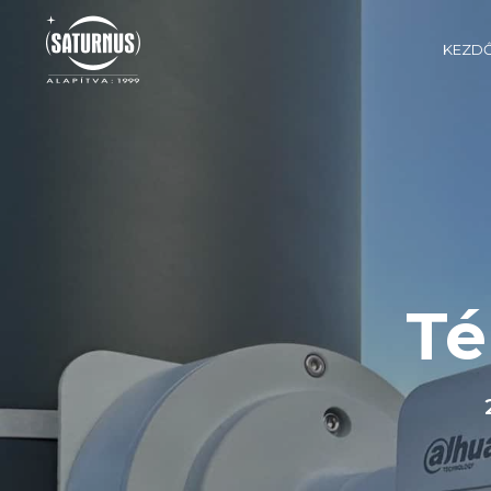
KEZD
Té