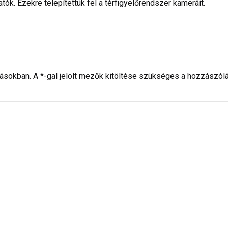
tók. Ezekre telepítettük fel a térfigyelőrendszer kameráit.
ásokban. A *-gal jelölt mezők kitöltése szükséges a hozzászól