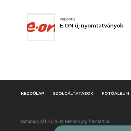
PREVIOUS
E.ON új nyomtatványok
KEZDŐLAP
SZOLGÁLTATÁSOK
FOTÓALBUM
Saturnus Kft. 2026 © Minden jog fenntartva