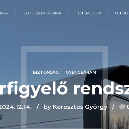
ŐLAP
SZOLGÁLTATÁSAINK
FOTÓALBUM
LETÖLT
BIZTONSÁG
GYENGEÁRAM
rfigyelő rends
2024.12.14.
by Keresztes György